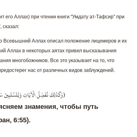
 его Аллах) при чтении книги “Умдату ат-Тафсир” при
 сказал:
что Всевышний Аллах описал положение лицемеров и их
ий Аллах в некоторых аятах привел высказывания
ния многобожников. Все это указывает на то, что
редостерег нас от различных видов заблуждений.
وَكَذَٰلِكَ نُفَصِّلُ الْآيَاتِ وَلِتَسْتَبِينَ س)
ясняем знамения, чтобы путь
ан, 6:55).