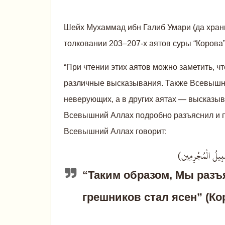
Шейх Мухаммад ибн Галиб Умари (да хранит
толковании 203–207-х аятов суры “Корова”,
“При чтении этих аятов можно заметить, 
различные высказывания. Также Всевышн
неверующих, а в других аятах — высказыва
Всевышний Аллах подробно разъяснил и п
Всевышний Аллах говорит:
(َبِيلُ الْمُجْرِمِين
“Таким образом, Мы разъ
грешников стал ясен”
(Кор