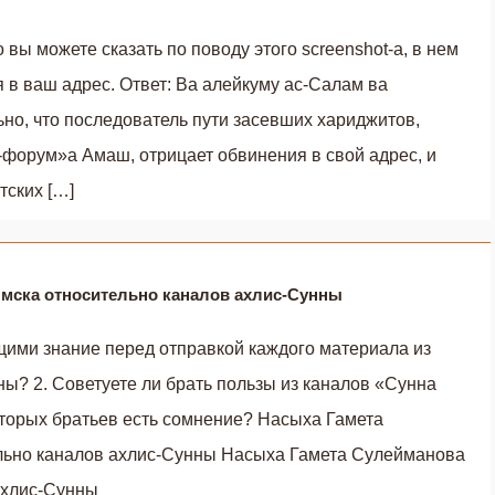
 вы можете сказать по поводу этого screenshot-а, в нем
 в ваш адрес. Ответ: Ва алейкуму ас-Салам ва
ьно, что последователь пути засевших хариджитов,
-форум»а Амаш, отрицает обвинения в свой адрес, и
тских […]
Омска относительно каналов ахлис-Сунны
ющими знание перед отправкой каждого материала из
ы? 2. Советуете ли брать пользы из каналов «Сунна
оторых братьев есть сомнение? Насыха Гамета
льно каналов ахлис-Сунны Насыха Гамета Сулейманова
 ахлис-Сунны