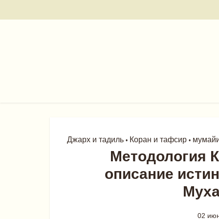
Джарх и тадиль
Коран и тафсир
мумай
•
•
Методология К
описание исти
Муха
02 ию