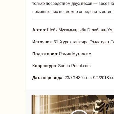
только посредством двух весов — весов К
помощью них возможно определить истинны
Автор
: Шейх Мухаммад ибн Галиб аль-Ума
Источник
: 31-й урок тафсира “Умдату ат-Т
Подготовил
: Рамин Муталлим
Корректура
:
Sunna-Portal.com
Дата перевода:
23/7/1439 г.х. = 9/4/2018 г.г.