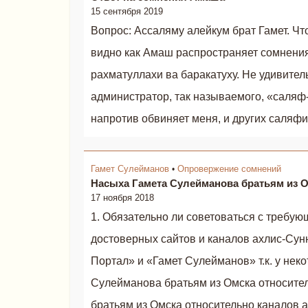
15 сентября 2019
Вопрос: Ассаляму алейкум брат Гамет. Что
видно как Амаш распространяет сомнения
рахматуллахи ва баракатуху. Не удивител
администратор, так называемого, «саляф
напротив обвиняет меня, и других саляфи
Гамет Сулейманов
Опровержение сомнений
•
Насыха Гамета Сулейманова братьям из 
17 ноября 2018
1. Обязательно ли советоваться с требу
достоверных сайтов и каналов ахлис-Сунн
Портал» и «Гамет Сулейманов» т.к. у нек
Сулейманова братьям из Омска относите
братьям из Омска относительно каналов