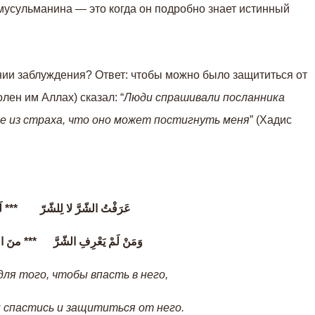
мусульманина — это когда он подробно знает истинный
нии заблуждения? Ответ: чтобы можно было защититься от
лен им Аллах) сказал: “
Люди спрашивали посланника
зле из страха, что оно может постигнуть меня
” (Хадис
عَرَفْتُ الشّرَّ لا لِلشّرّ *** لَكِن
وَمَنْ لَمْ يَعْرِفِ الشّرَّ *** منَ ا
 для того, чтобы впасть в него,
 спастись и защититься от него.