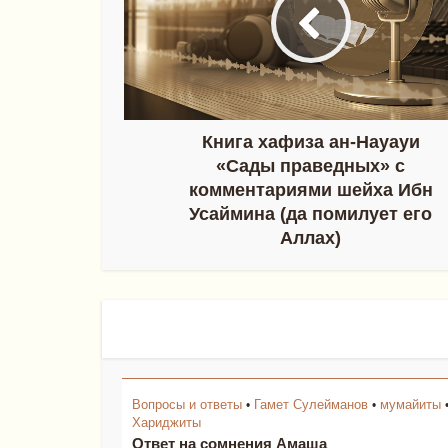
Книга хафиза ан-Науауи
«Сады праведных» с
комментариями шейха Ибн
Усаймина (да помилует его
Аллах)
Вопросы и ответы
Гамет Сулейманов
мумайиты
•
•
Хариджиты
Ответ на сомнения Амаша