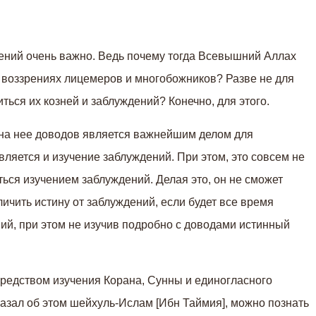
рений очень важно. Ведь почему тогда Всевышний Аллах
 воззрениях лицемеров и многобожников? Разве не для
ться их козней и заблуждений? Конечно, для этого.
на нее доводов является важнейшим делом для
ляется и изучение заблуждений. При этом, это совсем не
ться изучением заблуждений. Делая это, он не сможет
личить истину от заблуждений, если будет все время
й, при этом не изучив подробно с доводами истинный
редством изучения Корана, Сунны и единогласного
казал об этом шейхуль-Ислам [Ибн Таймия], можно познать