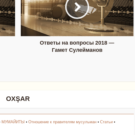
Ответы на вопросы 2018 —
Гамет Сулейманов
OXŞAR
МУМАЙИТЫ
Отношение к правителям мусульман
Статьи
•
•
•
•