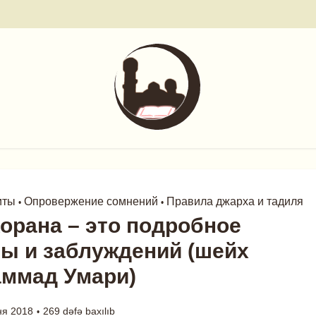
иты
Опровержение сомнений
Правила джарха и тадиля
•
•
орана – это подробное
ны и заблуждений (шейх
ммад Умари)
ня 2018
269 dəfə baxılıb