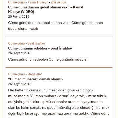
Cümə günü
•
Kamal Hüseyn
•
Zikr və dua
Cümə günü duanın qəbul olunan vaxtı – Kamal
Hüseyn (VİDEO)
20 Fevral 2019
Cümə günü duanın qəbul olunan vaxtı Cümə günü duanın
qəbul olunan vaxtı
Cümə günü
•
Səid İsrafilov
Cümə gününün ədəbləri – Səid İsrafilov
26 Oktyabr 2018
Cümə gününün ədəbləri Cümə gününün ədəbləri
Cümə günü
•
Məqalələr
“Cümən mübarək” demək olarmı?
26 Oktyabr 2018
Hər həftənin cümə günü məsciddən çıxarkən bir çox
müsəlmanın “Cümən mübarək olsun” deyərək, kimisə təbrik
etdiyinin şahidi oluruq. Müsəlmanlar arasında yayılmaqda
olan bu halın şəriətə nə qədər müvafiq olub-olmadığını bilmək
üçün kiçik bir araşdırma aparmaq qərarına gəldik. Cümə günü