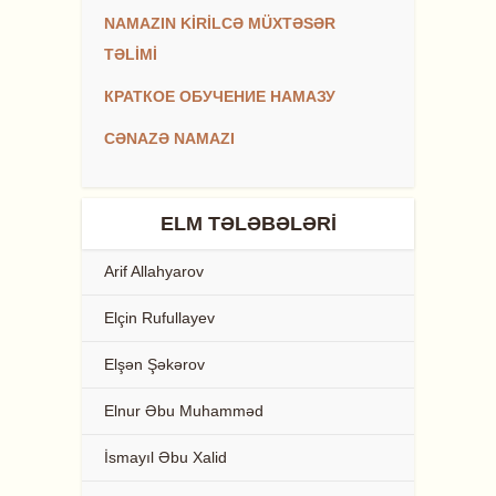
NAMAZIN KİRİLCƏ MÜXTƏSƏR
TƏLİMİ
КРАТКОЕ ОБУЧЕНИЕ НАМАЗУ
CƏNAZƏ NAMAZI
ELM TƏLƏBƏLƏRI
Arif Allahyarov
Elçin Rufullayev
Elşən Şəkərov
Elnur Əbu Muhamməd
İsmayıl Əbu Xalid