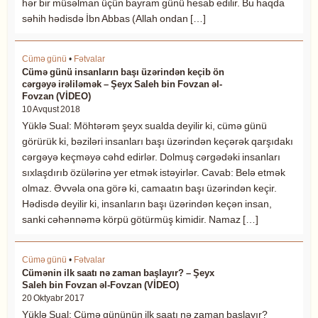
hər bir müsəlman üçün bayram günü hesab edilir. Bu haqda
səhih hədisdə İbn Abbas (Allah ondan […]
Cümə günü
•
Fətvalar
Cümə günü insanların başı üzərindən keçib ön
cərgəyə irəliləmək – Şeyx Saleh bin Fovzan əl-
Fovzan (VİDEO)
10 Avqust 2018
Yüklə Sual: Möhtərəm şeyx sualda deyilir ki, cümə günü
görürük ki, bəziləri insanları başı üzərindən keçərək qarşıdakı
cərgəyə keçməyə cəhd edirlər. Dolmuş cərgədəki insanları
sıxlaşdırıb özülərinə yer etmək istəyirlər. Cavab: Belə etmək
olmaz. Əvvəla ona görə ki, camaatın başı üzərindən keçir.
Hədisdə deyilir ki, insanların başı üzərindən keçən insan,
sanki cəhənnəmə körpü götürmüş kimidir. Namaz […]
Cümə günü
•
Fətvalar
Cümənin ilk saatı nə zaman başlayır? – Şeyx
Saleh bin Fovzan əl-Fovzan (VİDEO)
20 Oktyabr 2017
Yüklə Sual: Cümə gününün ilk saatı nə zaman başlayır?