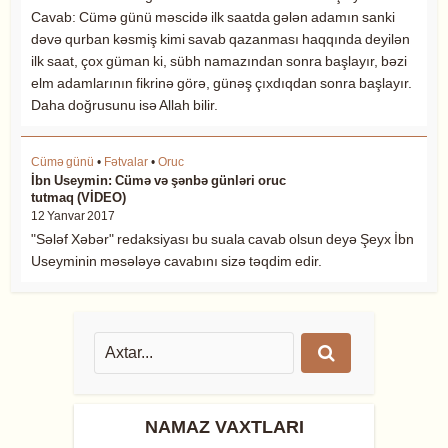
Cavab: Cümə günü məscidə ilk saatda gələn adamın sanki
dəvə qurban kəsmiş kimi savab qazanması haqqında deyilən
ilk saat, çox güman ki, sübh namazından sonra başlayır, bəzi
elm adamlarının fikrinə görə, günəş çıxdıqdan sonra başlayır.
Daha doğrusunu isə Allah bilir.
Cümə günü
•
Fətvalar
•
Oruc
İbn Useymin: Cümə və şənbə günləri oruc
tutmaq (VİDEO)
12 Yanvar 2017
"Sələf Xəbər" redaksiyası bu suala cavab olsun deyə Şeyx İbn
Useyminin məsələyə cavabını sizə təqdim edir.
NAMAZ VAXTLARI