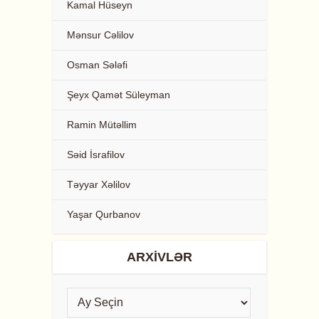
Kamal Hüseyn
Mənsur Cəlilov
Osman Sələfi
Şeyx Qamət Süleyman
Ramin Mütəllim
Səid İsrafilov
Təyyar Xəlilov
Yaşar Qurbanov
ARXIVLƏR