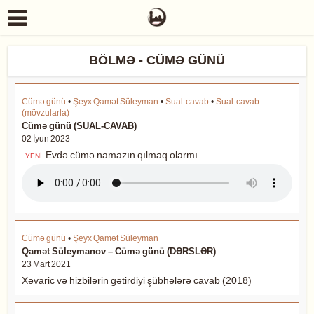
BÖLMƏ - CÜMƏ GÜNÜ
Cümə günü
•
Şeyx Qamət Süleyman
•
Sual-cavab
•
Sual-cavab
(mövzularla)
Cümə günü (SUAL-CAVAB)
02 İyun 2023
Evdə cümə namazın qılmaq olarmı
YENİ
Cümə günü
•
Şeyx Qamət Süleyman
Qamət Süleymanov – Cümə günü (DƏRSLƏR)
23 Mart 2021
Xəvaric və hizbilərin gətirdiyi şübhələrə cavab (2018)