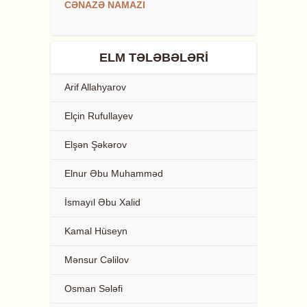
CƏNAZƏ NAMAZI
ELM TƏLƏBƏLƏRI
Arif Allahyarov
Elçin Rufullayev
Elşən Şəkərov
Elnur Əbu Muhamməd
İsmayıl Əbu Xalid
Kamal Hüseyn
Mənsur Cəlilov
Osman Sələfi