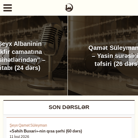
Qamət Süleymanov
– Yasin surəsinin
təfsiri (26 dərs)
SON DƏRSLƏR
Şeyx Qamət Süleyman
«Səhih Buxari»-nin qısa şərhi (60 dərs)
11 İyul 2026