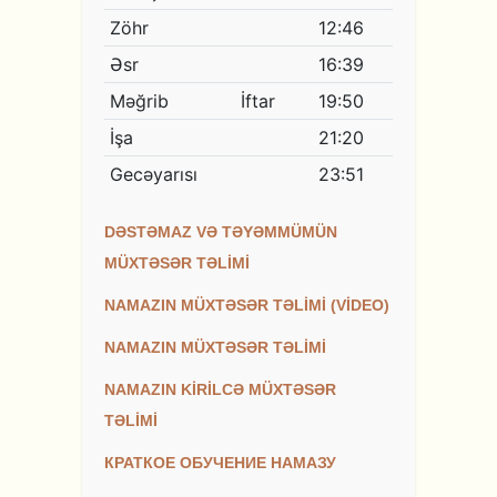
DƏSTƏMAZ VƏ TƏYƏMMÜMÜN
MÜXTƏSƏR TƏLİMİ
NAMAZIN MÜXTƏSƏR TƏLİMİ (VİDEO)
NAMAZIN MÜXTƏSƏR TƏLİMİ
NAMAZIN KİRİLCƏ MÜXTƏSƏR
TƏLİMİ
КРАТКОЕ ОБУЧЕНИЕ НАМАЗУ