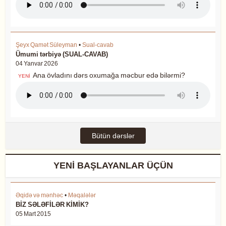
Şeyx Qamət Süleyman
•
Sual-cavab
Ümumi tərbiyə (SUAL-CAVAB)
04 Yanvar 2026
Ana övladını dərs oxumağa məcbur edə bilərmi?
YENİ
Bütün dərslər
YENİ BAŞLAYANLAR ÜÇÜN
Əqidə və mənhəc
•
Məqalələr
BİZ SƏLƏFİLƏR KİMİK?
05 Mart 2015