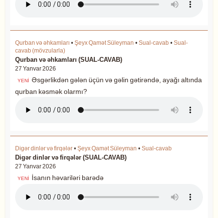
Qurban və əhkamları
•
Şeyx Qamət Süleyman
•
Sual-cavab
•
Sual-
cavab (mövzularla)
Qurban və əhkamları (SUAL-CAVAB)
27 Yanvar 2026
Əsgərlikdən gələn üçün və gəlin gətirəndə, ayağı altında
YENİ
qurban kəsmək olarmı?
Digər dinlər və firqələr
•
Şeyx Qamət Süleyman
•
Sual-cavab
Digər dinlər və firqələr (SUAL-CAVAB)
27 Yanvar 2026
İsanın həvariləri barədə
YENİ