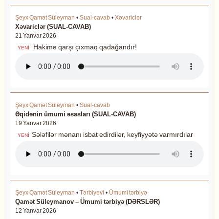
Şeyx Qamət Süleyman
•
Sual-cavab
•
Xəvariclər
Xəvariclər (SUAL-CAVAB)
21 Yanvar 2026
Hakimə qarşı çıxmaq qadağandır!
YENİ
Şeyx Qamət Süleyman
•
Sual-cavab
Əqidənin ümumi əsasları (SUAL-CAVAB)
19 Yanvar 2026
Sələfilər mənanı isbat edirdilər, keyfiyyətə varmırdılar
YENİ
Şeyx Qamət Süleyman
•
Tərbiyəvi
•
Ümumi tərbiyə
Qamət Süleymanov – Ümumi tərbiyə (DƏRSLƏR)
12 Yanvar 2026