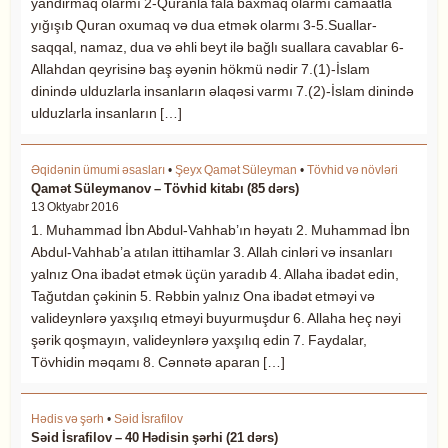
yandirmaq olarmı 2-Quranla fala baxmaq olarmı camaatla
yığışıb Quran oxumaq və dua etmək olarmı 3-5.Suallar-
saqqal, namaz, dua və əhli beyt ilə bağlı suallara cavablar 6-
Allahdan qeyrisinə baş əyənin hökmü nədir 7.(1)-İslam
dinində ulduzlarla insanların əlaqəsi varmı 7.(2)-İslam dinində
ulduzlarla insanların […]
Əqidənin ümumi əsasları
•
Şeyx Qamət Süleyman
•
Tövhid və növləri
Qamət Süleymanov – Tövhid kitabı (85 dərs)
13 Oktyabr 2016
1. Muhammad İbn Abdul-Vahhab’ın həyatı 2. Muhammad İbn
Abdul-Vahhab’a atılan ittihamlar 3. Allah cinləri və insanları
yalnız Ona ibadət etmək üçün yaradıb 4. Allaha ibadət edin,
Tağutdan çəkinin 5. Rəbbin yalnız Ona ibadət etməyi və
valideynlərə yaxşılıq etməyi buyurmuşdur 6. Allaha heç nəyi
şərik qoşmayın, valideynlərə yaxşılıq edin 7. Faydalar,
Tövhidin məqamı 8. Cənnətə aparan […]
Hədis və şərh
•
Səid İsrafilov
Səid İsrafilov – 40 Hədisin şərhi (21 dərs)