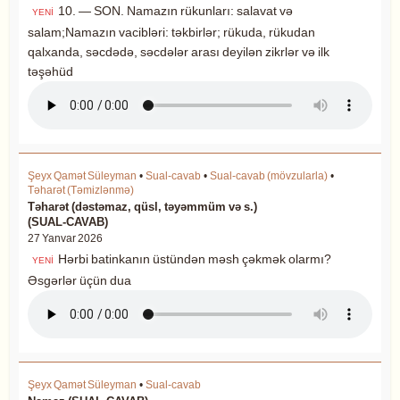
10. — SON. Namazın rükunları: salavat və
YENİ
salam;Namazın vacibləri: təkbirlər; rükuda, rükudan
qalxanda, səcdədə, səcdələr arası deyilən zikrlər və ilk
təşəhüd
Şeyx Qamət Süleyman
•
Sual-cavab
•
Sual-cavab (mövzularla)
•
Təharət (Təmizlənmə)
Təharət (dəstəmaz, qüsl, təyəmmüm və s.)
(SUAL-CAVAB)
27 Yanvar 2026
Hərbi batinkanın üstündən məsh çəkmək olarmı?
YENİ
Əsgərlər üçün dua
Şeyx Qamət Süleyman
•
Sual-cavab