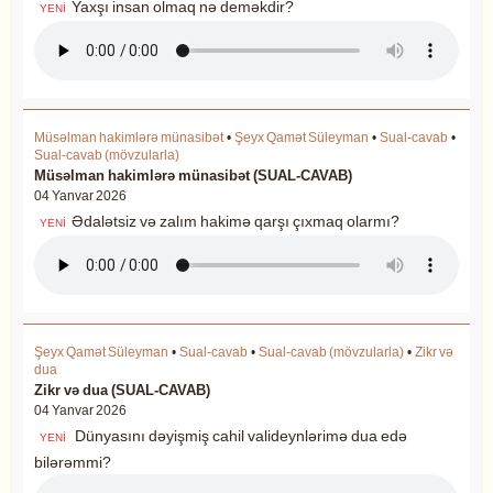
Yaxşı insan olmaq nə deməkdir?
YENİ
Müsəlman hakimlərə münasibət
•
Şeyx Qamət Süleyman
•
Sual-cavab
•
Sual-cavab (mövzularla)
Müsəlman hakimlərə münasibət (SUAL-CAVAB)
04 Yanvar 2026
Ədalətsiz və zalım hakimə qarşı çıxmaq olarmı?
YENİ
Şeyx Qamət Süleyman
•
Sual-cavab
•
Sual-cavab (mövzularla)
•
Zikr və
dua
Zikr və dua (SUAL-CAVAB)
04 Yanvar 2026
Dünyasını dəyişmiş cahil valideynlərimə dua edə
YENİ
bilərəmmi?