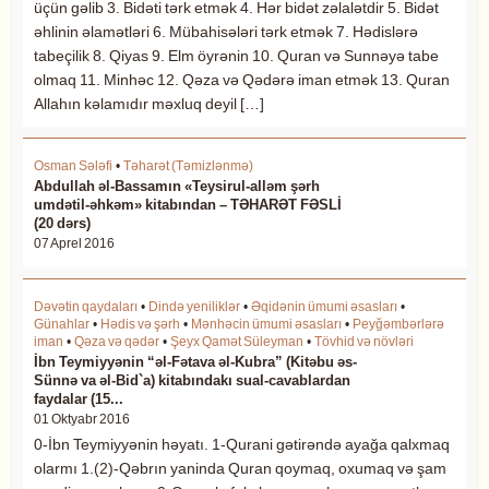
üçün gəlib 3. Bidəti tərk etmək 4. Hər bidət zəlalətdir 5. Bidət
əhlinin əlamətləri 6. Mübahisələri tərk etmək 7. Hədislərə
tabeçilik 8. Qiyas 9. Elm öyrənin 10. Quran və Sunnəyə tabe
olmaq 11. Minhəc 12. Qəza və Qədərə iman etmək 13. Quran
Allahın kəlamıdır məxluq deyil […]
Osman Sələfi
•
Təharət (Təmizlənmə)
Abdullah əl-Bassamın «Teysirul-alləm şərh
umdətil-əhkəm» kitabından – TƏHARƏT FƏSLİ
(20 dərs)
07 Aprel 2016
Dəvətin qaydaları
•
Dində yeniliklər
•
Əqidənin ümumi əsasları
•
Günahlar
•
Hədis və şərh
•
Mənhəcin ümumi əsasları
•
Peyğəmbərlərə
iman
•
Qəza və qədər
•
Şeyx Qamət Süleyman
•
Tövhid və növləri
İbn Teymiyyənin “əl-Fətava əl-Kubra” (Kitəbu əs-
Sünnə va əl-Bid`a) kitabındakı sual-cavablardan
faydalar (15...
01 Oktyabr 2016
0-İbn Teymiyyənin həyatı. 1-Qurani gətirəndə ayağa qalxmaq
olarmı 1.(2)-Qəbrın yaninda Quran qoymaq, oxumaq və şam