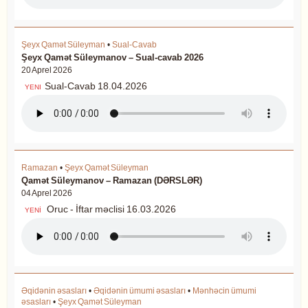
Şeyx Qamət Süleyman
•
Sual-Cavab
Şeyx Qamət Süleymanov – Sual-cavab 2026
20 Aprel 2026
Sual-Cavab 18.04.2026
YENI
Ramazan
•
Şeyx Qamət Süleyman
Qamət Süleymanov – Ramazan (DƏRSLƏR)
04 Aprel 2026
Oruc - İftar məclisi 16.03.2026
YENİ
Əqidənin əsasları
•
Əqidənin ümumi əsasları
•
Mənhəcin ümumi
əsasları
•
Şeyx Qamət Süleyman