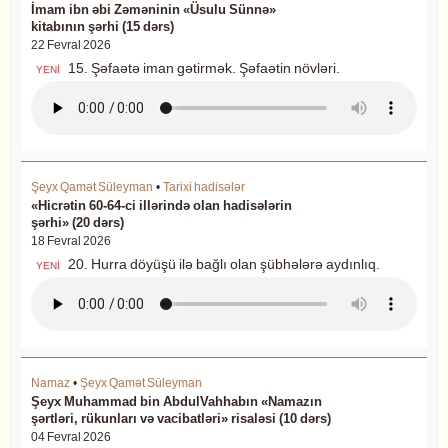
İmam ibn əbi Zəməninin «Üsulu Sünnə»
kitabının şərhi (15 dərs)
22 Fevral 2026
15. Şəfaətə iman gətirmək. Şəfaətin növləri.
YENİ
Şeyx Qamət Süleyman
•
Tarixi hadisələr
«Hicrətin 60-64-ci illərində olan hadisələrin
şərhi» (20 dərs)
18 Fevral 2026
20. Hurra döyüşü ilə bağlı olan şübhələrə aydınlıq.
YENİ
Namaz
•
Şeyx Qamət Süleyman
Şeyx Muhammad bin AbdulVahhabın «Namazın
şərtləri, rükunları və vacibatləri» risaləsi (10 dərs)
04 Fevral 2026