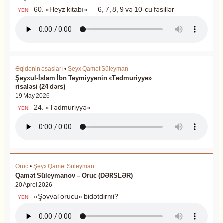
60. «Heyz kitabı» — 6, 7, 8, 9 və 10-cu fəsillər
YENI
Əqidənin əsasları
•
Şeyx Qamət Süleyman
Şeyxul-İslam İbn Teymiyyənin «Tədmuriyyə»
risaləsi (24 dərs)
19 May 2026
24. «Tədmuriyyə»
YENİ
Oruc
•
Şeyx Qamət Süleyman
Qamət Süleymanov – Oruc (DƏRSLƏR)
20 Aprel 2026
«Şəvval orucu» bidətdirmi?
YENİ