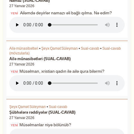
Namaz (SUAL-CAVAB)
27 Yanvar 2026
Ailəmdə deyirlər namazı əli bağlı qılma. Nə edim?
YENİ
Ailə münasibətləri
•
Şeyx Qamət Süleyman
•
Sual-cavab
•
Sual-cavab
(mövzularla)
Ailə münasibətləri (SUAL-CAVAB)
27 Yanvar 2026
Müsəlman, xristian qadın ilə ailə qura bilərmi?
YENİ
Şeyx Qamət Süleyman
•
Sual-cavab
Şübhələrə rəddiyələr (SUAL-CAVAB)
27 Yanvar 2026
Müsəlmanlar niyə bölünüb?
YENİ