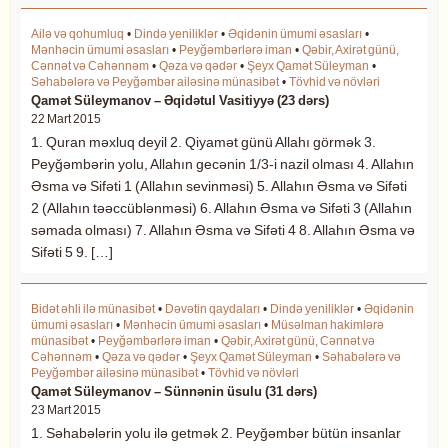
Ailə və qohumluq
•
Dində yeniliklər
•
Əqidənin ümumi əsasları
•
Mənhəcin ümumi əsasları
•
Peyğəmbərlərə iman
•
Qəbir, Axirət günü,
Cənnət və Cəhənnəm
•
Qəza və qədər
•
Şeyx Qamət Süleyman
•
Səhabələrə və Peyğəmbər ailəsinə münasibət
•
Tövhid və növləri
Qamət Süleymanov – Əqidətul Vasitiyyə (23 dərs)
22 Mart 2015
1. Quran məxluq deyil 2. Qiyamət günü Allahı görmək 3.
Peyğəmbərin yolu, Allahın gecənin 1/3-i nazil olması 4. Allahın
Əsma və Sifəti 1 (Allahın sevinməsi) 5. Allahın Əsma və Sifəti
2 (Allahın təəccüblənməsi) 6. Allahın Əsma və Sifəti 3 (Allahın
səmada olması) 7. Allahın Əsma və Sifəti 4 8. Allahın Əsma və
Sifəti 5 9. […]
Bidət əhli ilə münasibət
•
Dəvətin qaydaları
•
Dində yeniliklər
•
Əqidənin
ümumi əsasları
•
Mənhəcin ümumi əsasları
•
Müsəlman hakimlərə
münasibət
•
Peyğəmbərlərə iman
•
Qəbir, Axirət günü, Cənnət və
Cəhənnəm
•
Qəza və qədər
•
Şeyx Qamət Süleyman
•
Səhabələrə və
Peyğəmbər ailəsinə münasibət
•
Tövhid və növləri
Qamət Süleymanov – Sünnənin üsulu (31 dərs)
23 Mart 2015
1. Səhabələrin yolu ilə getmək 2. Peyğəmbər bütün insanlar