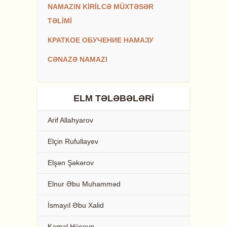
NAMAZIN KİRİLCƏ MÜXTƏSƏR
TƏLİMİ
КРАТКОЕ ОБУЧЕНИЕ НАМАЗУ
CƏNAZƏ NAMAZI
ELM TƏLƏBƏLƏRI
Arif Allahyarov
Elçin Rufullayev
Elşən Şəkərov
Elnur Əbu Muhamməd
İsmayıl Əbu Xalid
Kamal Hüseyn