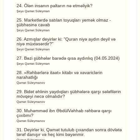
24. Ölən insanın paltarın nə etməliyik?
Şeyx Qamət Süleyman
25. Marketlərdə satılan toyuqları yemək olmaz -
şübhəsinə cavab
Şeyx Qamət Süleyman
26. Azmışlar deyirlər ki: "Quran niyə aydın deyil və
niyə müxtəsərdir?"
Şeyx Qamət Süleyman
27. Bəzi şübhələr barədə qısa aydınlıq (04.05.2024)
Şeyx Qamət Süleyman
28. «Rəhbərlərə itaət» kitabı və xəvariclərin
narahatlığı
Qamət Süleymanov
29. Bidət əhlinin yaydıqları şübhələrə qarşı sələfilərin
mövqeyi necə olmalıdır?
Qamət Süleymanov
30. Muhəmməd ibn ƏbdülVəhhab rəhbərə qarşı
çıxıbmı?
Qamət Süleymanov
31. Deyirlər ki, Qamət tutulub çıxandan sonra dövlətə
tərəf danışır və heç kimi bəyənmir.
Qamət Süleymanov