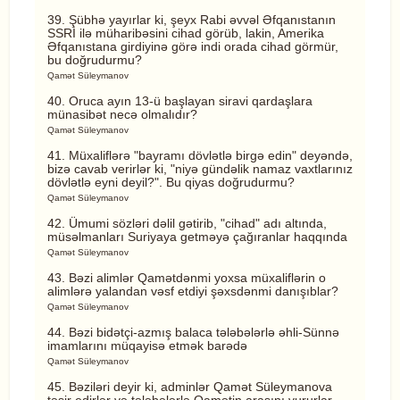
39. Şübhə yayırlar ki, şeyx Rabi əvvəl Əfqanıstanın
SSRİ ilə müharibəsini cihad görüb, lakin, Amerika
Əfqanıstana girdiyinə görə indi orada cihad görmür,
bu doğrudurmu?
Qamət Süleymanov
40. Oruca ayın 13-ü başlayan siravi qardaşlara
münasibət necə olmalıdır?
Qamət Süleymanov
41. Müxaliflərə "bayramı dövlətlə birgə edin" deyəndə,
bizə cavab verirlər ki, "niyə gündəlik namaz vaxtlarınız
dövlətlə eyni deyil?". Bu qiyas doğrudurmu?
Qamət Süleymanov
42. Ümumi sözləri dəlil gətirib, "cihad" adı altında,
müsəlmanları Suriyaya getməyə çağıranlar haqqında
Qamət Süleymanov
43. Bəzi alimlər Qamətdənmi yoxsa müxaliflərin o
alimlərə yalandan vəsf etdiyi şəxsdənmi danışıblar?
Qamət Süleymanov
44. Bəzi bidətçi-azmış balaca tələbələrlə əhli-Sünnə
imamlarını müqayisə etmək barədə
Qamət Süleymanov
45. Bəziləri deyir ki, adminlər Qamət Süleymanova