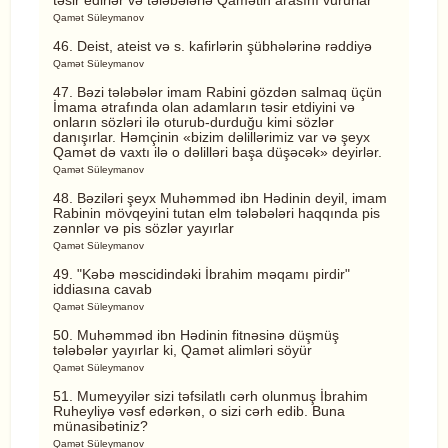
təsir edirlər və tələbələrlə Qamətin arasını vururlar
Qamət Süleymanov
46. Deist, ateist və s. kafirlərin şübhələrinə rəddiyə
Qamət Süleymanov
47. Bəzi tələbələr imam Rabini gözdən salmaq üçün
İmama ətrafında olan adamların təsir etdiyini və
onların sözləri ilə oturub-durduğu kimi sözlər
danışırlar. Həmçinin «bizim dəlillərimiz var və şeyx
Qamət də vaxtı ilə o dəlilləri başa düşəcək» deyirlər.
Qamət Süleymanov
48. Bəziləri şeyx Muhəmməd ibn Hədinin deyil, imam
Rabinin mövqeyini tutan elm tələbələri haqqında pis
zənnlər və pis sözlər yayırlar
Qamət Süleymanov
49. "Kəbə məscidindəki İbrahim məqamı pirdir"
iddiasına cavab
Qamət Süleymanov
50. Muhəmməd ibn Hədinin fitnəsinə düşmüş
tələbələr yayırlar ki, Qamət alimləri söyür
Qamət Süleymanov
51. Mumeyyilər sizi təfsilatlı cərh olunmuş İbrahim
Ruheyliyə vəsf edərkən, o sizi cərh edib. Buna
münasibətiniz?
Qamət Süleymanov