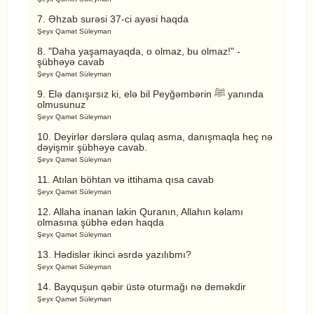
7. Əhzab surəsi 37-ci ayəsi haqda
Şeyx Qamət Süleyman
8. "Daha yaşamayaqda, o olmaz, bu olmaz!" -
şübhəyə cavab
Şeyx Qamət Süleyman
9. Elə danışırsız ki, elə bil Peyğəmbərin ﷺ yanında
olmusunuz
Şeyx Qamət Süleyman
10. Deyirlər dərslərə qulaq asma, danışmaqla heç nə
dəyişmir şübhəyə cavab.
Şeyx Qamət Süleyman
11. Atılan böhtan və ittihama qısa cavab
Şeyx Qamət Süleyman
12. Allaha inanan lakin Quranın, Allahın kəlamı
olmasına şübhə edən haqda
Şeyx Qamət Süleyman
13. Hədislər ikinci əsrdə yazılıbmı?
Şeyx Qamət Süleyman
14. Bayquşun qəbir üstə oturmağı nə deməkdir
Şeyx Qamət Süleyman