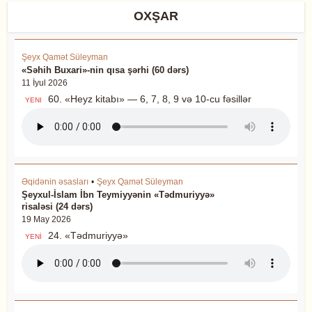
OXŞAR
Şeyx Qamət Süleyman
«Səhih Buxari»-nin qısa şərhi (60 dərs)
11 İyul 2026
60. «Heyz kitabı» — 6, 7, 8, 9 və 10-cu fəsillər
YENI
Əqidənin əsasları
•
Şeyx Qamət Süleyman
Şeyxul-İslam İbn Teymiyyənin «Tədmuriyyə»
risaləsi (24 dərs)
19 May 2026
24. «Tədmuriyyə»
YENİ