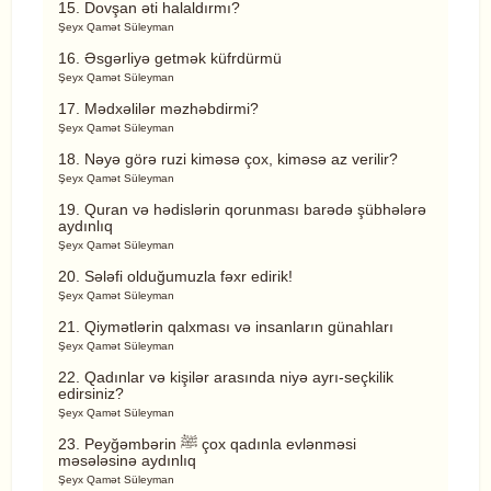
15. Dovşan əti halaldırmı?
Şeyx Qamət Süleyman
16. Əsgərliyə getmək küfrdürmü
Şeyx Qamət Süleyman
17. Mədxəlilər məzhəbdirmi?
Şeyx Qamət Süleyman
18. Nəyə görə ruzi kiməsə çox, kiməsə az verilir?
Şeyx Qamət Süleyman
19. Quran və hədislərin qorunması barədə şübhələrə
aydınlıq
Şeyx Qamət Süleyman
20. Sələfi olduğumuzla fəxr edirik!
Şeyx Qamət Süleyman
21. Qiymətlərin qalxması və insanların günahları
Şeyx Qamət Süleyman
22. Qadınlar və kişilər arasında niyə ayrı-seçkilik
edirsiniz?
Şeyx Qamət Süleyman
23. Peyğəmbərin ﷺ çox qadınla evlənməsi
məsələsinə aydınlıq
Şeyx Qamət Süleyman