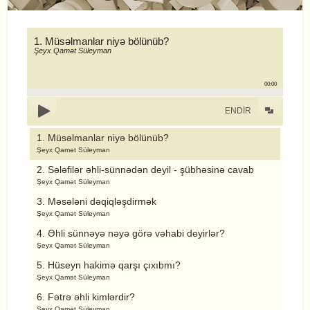
1. Müsəlmanlar niyə bölünüb?
Şeyx Qamət Süleyman
00:00
ENDİR
1. Müsəlmanlar niyə bölünüb?
Şeyx Qamət Süleyman
2. Sələfilər əhli-sünnədən deyil - şübhəsinə cavab
Şeyx Qamət Süleyman
3. Məsələni dəqiqləşdirmək
Şeyx Qamət Süleyman
4. Əhli sünnəyə nəyə görə vəhabi deyirlər?
Şeyx Qamət Süleyman
5. Hüseyn hakimə qarşı çıxıbmı?
Şeyx Qamət Süleyman
6. Fətrə əhli kimlərdir?
Şeyx Qamət Süleyman