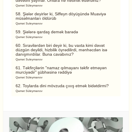
dəvətini yayırlar. Onlara nə nəsihət edərdiniz?
Qamət Süleymanov
58. Şiələr deyirlər ki, Siffeyn döyüşündə Muaviyə
müsəlmanları öldürüb
Qamət Suleymanov
59. Şiələrə qardaş demək barədə
Qamət Süleymanov
60. Sıravilərdən biri deyir ki, bu vaxta kimi dəvət
düzgün deyildi, hizbilik öyrədilirdi, mənhəcdən isə
danışmırdılar. Buna cavabınız?
Qamət Suleymanov
61. Təkfirçilərin "namaz qılmayanı təkfir etməyən
murciyədir" şübhəsinə rəddiyə
Qamət Süleymanov
62. Toylarda dini mövzuda çıxış etmək bidətdirmi?
Qamət Süleymanov