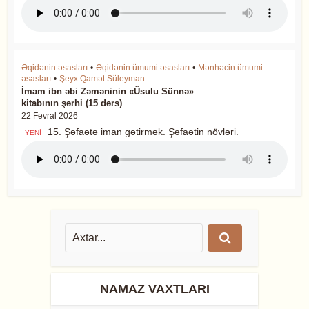
Əqidənin əsasları
•
Əqidənin ümumi əsasları
•
Mənhəcin ümumi
əsasları
•
Şeyx Qamət Süleyman
İmam ibn əbi Zəməninin «Üsulu Sünnə»
kitabının şərhi (15 dərs)
22 Fevral 2026
15. Şəfaətə iman gətirmək. Şəfaətin növləri.
YENİ
NAMAZ VAXTLARI