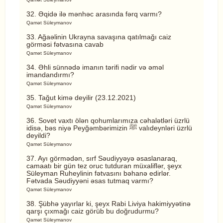
32. Əqidə ilə mənhəc arasında fərq varmı?
Qamət Süleymanov
33. Ağaəlinin Ukrayna savaşına qatılmağı caiz
görməsi fətvasına cavab
Qamət Süleymanov
34. Əhli sünnədə imanın tərifi nədir və əməl
imandandırmı?
Qamət Süleymanov
35. Tağut kimə deyilir (23.12.2021)
Qamət Süleymanov
36. Sovet vaxtı ölən qohumlarımıza cəhalətləri üzrlü
idisə, bəs niyə Peyğəmbərimizin ﷺ valıdeynləri üzrlü
deyildi?
Qamət Süleymanov
37. Ayı görmədən, sırf Səudiyyəyə əsaslanaraq,
camaatı bir gün tez oruc tutduran müxaliflər, şeyx
Süleyman Ruheylinin fətvasını bəhanə edirlər.
Fətvada Səudiyyəni əsas tutmaq varmı?
Qamət Süleymanov
38. Şübhə yayırlar ki, şeyx Rabi Liviya hakimiyyətinə
qarşı çıxmağı caiz görüb bu doğrudurmu?
Qamət Süleymanov