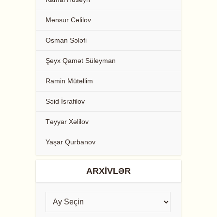
Mənsur Cəlilov
Osman Sələfi
Şeyx Qamət Süleyman
Ramin Mütəllim
Səid İsrafilov
Təyyar Xəlilov
Yaşar Qurbanov
ARXIVLƏR