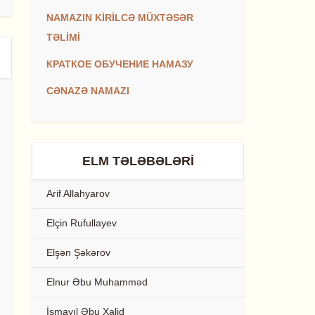
NAMAZIN KİRİLCƏ MÜXTƏSƏR
TƏLİMİ
КРАТКОЕ ОБУЧЕНИЕ НАМАЗУ
CƏNAZƏ NAMAZI
ELM TƏLƏBƏLƏRI
Arif Allahyarov
Elçin Rufullayev
Elşən Şəkərov
Elnur Əbu Muhamməd
İsmayıl Əbu Xalid