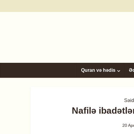
Quran və hədis
Ə
Səid 
Nafilə ibadətl
20 Ap