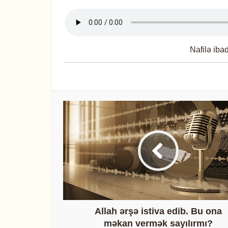
Nafilə iba
Allah ərşə istiva edib. Bu ona
məkan vermək sayılırmı?