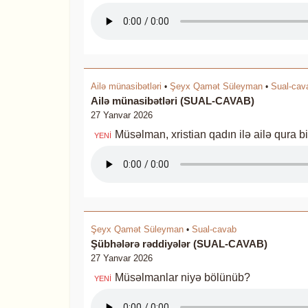
Ailə münasibətləri
Şeyx Qamət Süleyman
Sual-cav
•
•
Ailə münasibətləri (SUAL-CAVAB)
27 Yanvar 2026
Müsəlman, xristian qadın ilə ailə qura b
YENİ
Şeyx Qamət Süleyman
Sual-cavab
•
Şübhələrə rəddiyələr (SUAL-CAVAB)
27 Yanvar 2026
Müsəlmanlar niyə bölünüb?
YENİ