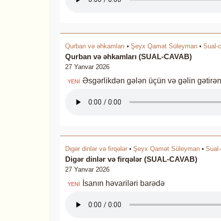
Qurban və əhkamları
Şeyx Qamət Süleyman
Sual-
•
•
Qurban və əhkamları (SUAL-CAVAB)
27 Yanvar 2026
Əsgərlikdən gələn üçün və gəlin gətirə
YENİ
Digər dinlər və firqələr
Şeyx Qamət Süleyman
Sual
•
•
Digər dinlər və firqələr (SUAL-CAVAB)
27 Yanvar 2026
İsanın həvariləri barədə
YENİ