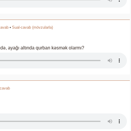
cavab
Sual-cavab (mövzularla)
•
ndə, ayağı altında qurban kəsmək olarmı?
-cavab