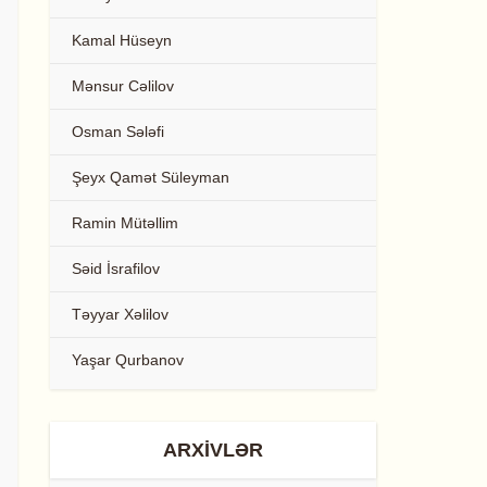
Kamal Hüseyn
Mənsur Cəlilov
Osman Sələfi
Şeyx Qamət Süleyman
Ramin Mütəllim
Səid İsrafilov
Təyyar Xəlilov
Yaşar Qurbanov
ARXIVLƏR