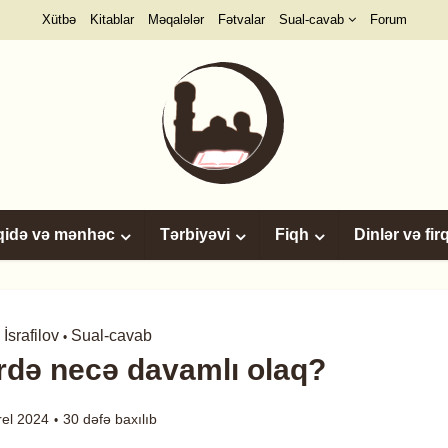
Xütbə
Kitablar
Məqalələr
Fətvalar
Sual-cavab
Forum
qidə və mənhəc
Tərbiyəvi
Fiqh
Dinlər və fir
İsrafilov
Sual-cavab
•
ərdə necə davamlı olaq?
rel 2024
30 dəfə baxılıb