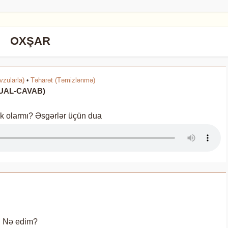
OXŞAR
zularla)
Təharət (Təmizlənmə)
•
(SUAL-CAVAB)
k olarmı? Əsgərlər üçün dua
a. Nə edim?