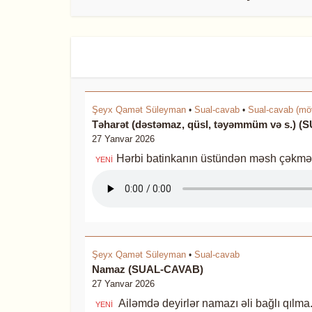
Şeyx Qamət Süleyman
Sual-cavab
Sual-cavab (möv
•
•
Təharət (dəstəmaz, qüsl, təyəmmüm və s.) 
27 Yanvar 2026
Hərbi batinkanın üstündən məsh çəkmə
YENİ
Şeyx Qamət Süleyman
Sual-cavab
•
Namaz (SUAL-CAVAB)
27 Yanvar 2026
Ailəmdə deyirlər namazı əli bağlı qılm
YENİ