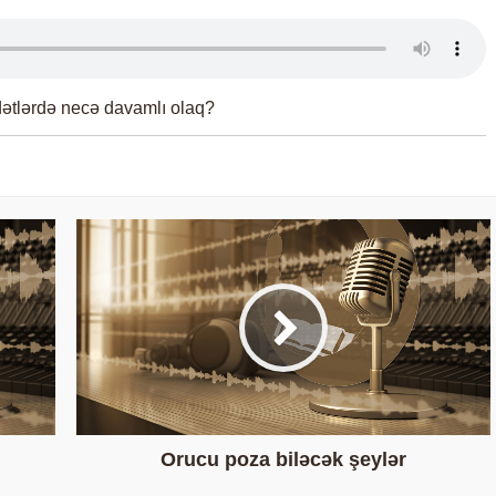
dətlərdə necə davamlı olaq?
Orucu poza biləcək şeylər