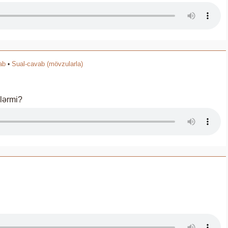
ab
Sual-cavab (mövzularla)
•
ilərmi?